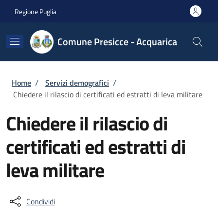
Salta al contenuto principale
Skip to footer content
Regione Puglia
Comune Presicce - Acquarica
Briciole di pane
Home
/
Servizi demografici
/
Chiedere il rilascio di certificati ed estratti di leva militare
Chiedere il rilascio di
certificati ed estratti di
leva militare
Condividi