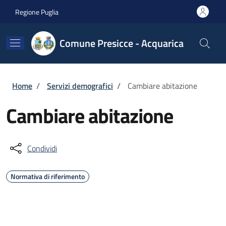
Salta al contenuto principale
Skip to footer content
Regione Puglia
Comune Presicce - Acquarica
Briciole di pane
Home
/
Servizi demografici
/
Cambiare abitazione
Cambiare abitazione
Condividi
Normativa di riferimento