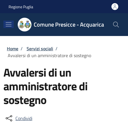
Salta al contenuto principale
Skip to footer content
Regione Puglia
Comune Presicce - Acquarica
Briciole di pane
Home
/
Servizi sociali
/
Avvalersi di un amministratore di sostegno
Avvalersi di un
amministratore di
sostegno
Condividi